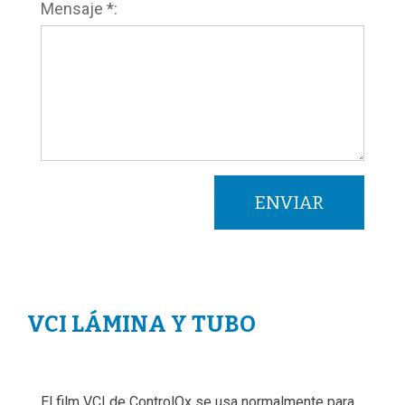
Mensaje *:
VCI LÁMINA Y TUBO
El film VCI de ControlOx se usa normalmente para