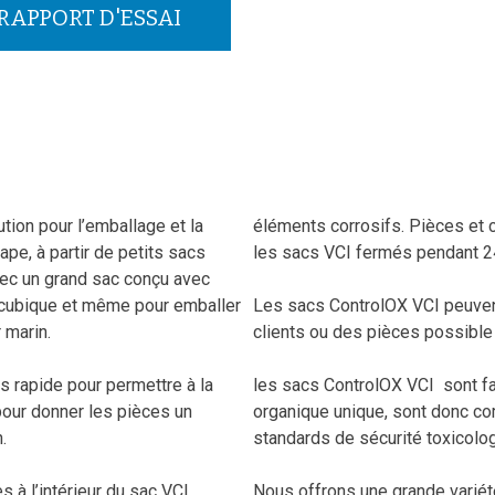
 RAPPORT D'ESSAI
tion pour l’emballage et la
éléments corrosifs. Pièces et
ape, à partir de petits sacs
les sacs VCI fermés pendant 2
avec un grand sac conçu avec
 cubique et même pour emballer
Les sacs ControlOX VCI peuven
 marin.
clients ou des pièces possible à
 rapide pour permettre à la
les sacs ControlOX VCI sont fab
pour donner les pièces un
organique unique, sont donc c
.
standards de sécurité toxicolo
s à l’intérieur du sac VCI
Nous offrons une grande variét