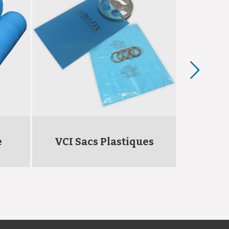
e
VCI Sacs Plastiques
V